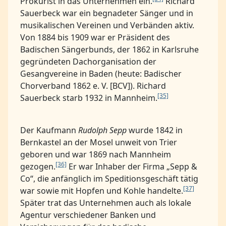
Prokurist in das Unternehmen ein.
Richard
Sauerbeck war ein begnadeter Sänger und in
musikalischen Vereinen und Verbänden aktiv.
Von 1884 bis 1909 war er Präsident des
Badischen Sängerbunds, der 1862 in Karlsruhe
gegründeten Dachorganisation der
Gesangvereine in Baden (heute: Badischer
Chorverband 1862 e. V. [BCV]). Richard
[35]
Sauerbeck starb 1932 in Mannheim.
Der Kaufmann
Rudolph Sepp
wurde 1842 in
Bernkastel an der Mosel unweit von Trier
geboren und war 1869 nach Mannheim
[36]
gezogen.
Er war Inhaber der Firma „Sepp &
Co“, die anfänglich im Speditionsgeschäft tätig
[37]
war sowie mit Hopfen und Kohle handelte.
Später trat das Unternehmen auch als lokale
Agentur verschiedener Banken und