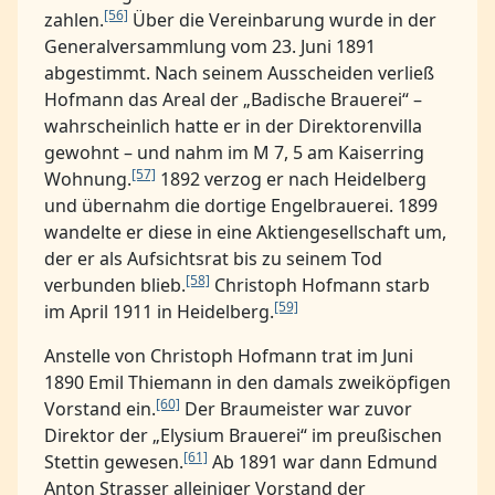
[56]
zahlen.
Über die Vereinbarung wurde in der
Generalversammlung vom 23. Juni 1891
abgestimmt. Nach seinem Ausscheiden verließ
Hofmann das Areal der „Badische Brauerei“ –
wahrscheinlich hatte er in der Direktorenvilla
gewohnt – und nahm im M 7, 5 am Kaiserring
[57]
Wohnung.
1892 verzog er nach Heidelberg
und übernahm die dortige Engelbrauerei. 1899
wandelte er diese in eine Aktiengesellschaft um,
der er als Aufsichtsrat bis zu seinem Tod
[58]
verbunden blieb.
Christoph Hofmann starb
[59]
im April 1911 in Heidelberg.
Anstelle von Christoph Hofmann trat im Juni
1890 Emil Thiemann in den damals zweiköpfigen
[60]
Vorstand ein.
Der Braumeister war zuvor
Direktor der „Elysium Brauerei“ im preußischen
[61]
Stettin gewesen.
Ab 1891 war dann Edmund
Anton Strasser alleiniger Vorstand der