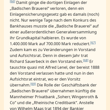
[66]
Damit ginge die dortigen Einlagen der
„Badischen Brauerei“ verloren, denn ein
Einlagensicherungsgesetz gab es damals (noch)
nicht. Nur wenige Tage nach dem Konkurs des
Bankhauses musste die „Badische Brauerei“ auf
einer außerordentlichen Generalversammlung
ihr Grundkapital halbieren. Es wurde von
[67]
1.400.000 Mark auf 700.000 Mark reduziert.
Zudem kam es zu Veränderungen in Vorstand
und Aufsichtsrat. Denn in diesem Jahr trat
[68]
Richard Sauerbeck in den Vorstand ein.
Er
tauschte quasi mit Alfred Lenel, der bereist 1888
den Vorstand verlassen hatte und nun in den
Aufsichtsrat eintrat, wo er den Vorsitz
[69]
übernahm.
Die Rolle der Geschäftsbank der
„Badischen Brauerei“ übernahmen künftig die
Mannheimer Privatbank „Soherr, Wingenroth &
Co“ und die „Rheinische Creditbank“. Anstelle
von Wilhelm Maas trat 1894 der Bankier