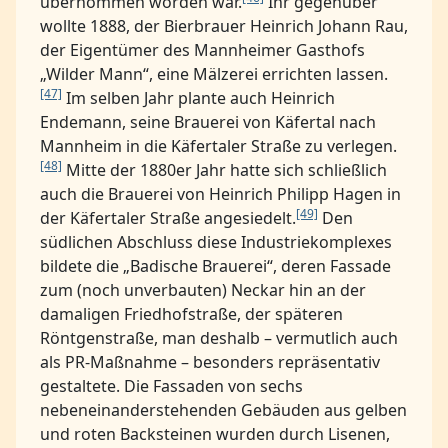
übernommen worden war.
Ihr gegenüber
wollte 1888, der Bierbrauer Heinrich Johann Rau,
der Eigentümer des Mannheimer Gasthofs
„Wilder Mann“, eine Mälzerei errichten lassen.
[47]
Im selben Jahr plante auch Heinrich
Endemann, seine Brauerei von Käfertal nach
Mannheim in die Käfertaler Straße zu verlegen.
[48]
Mitte der 1880er Jahr hatte sich schließlich
auch die Brauerei von Heinrich Philipp Hagen in
[49]
der Käfertaler Straße angesiedelt.
Den
südlichen Abschluss diese Industriekomplexes
bildete die „Badische Brauerei“, deren Fassade
zum (noch unverbauten) Neckar hin an der
damaligen Friedhofstraße, der späteren
Röntgenstraße, man deshalb – vermutlich auch
als PR-Maßnahme – besonders repräsentativ
gestaltete. Die Fassaden von sechs
nebeneinanderstehenden Gebäuden aus gelben
und roten Backsteinen wurden durch Lisenen,