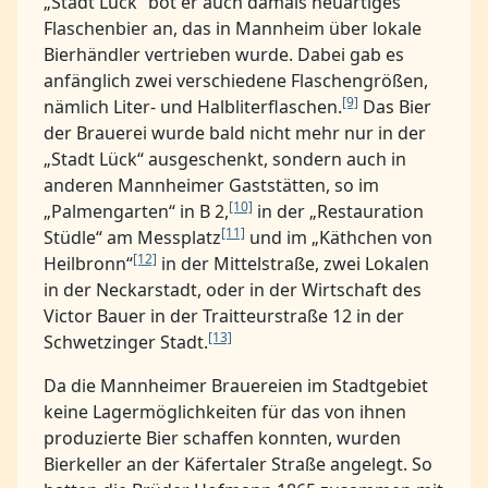
„Stadt Lück“ bot er auch damals neuartiges
Flaschenbier an, das in Mannheim über lokale
Bierhändler vertrieben wurde. Dabei gab es
anfänglich zwei verschiedene Flaschengrößen,
[9]
nämlich Liter- und Halbliterflaschen.
Das Bier
der Brauerei wurde bald nicht mehr nur in der
„Stadt Lück“ ausgeschenkt, sondern auch in
anderen Mannheimer Gaststätten, so im
[10]
„Palmengarten“ in B 2,
in der „Restauration
[11]
Stüdle“ am Messplatz
und im „Käthchen von
[12]
Heilbronn“
in der Mittelstraße, zwei Lokalen
in der Neckarstadt, oder in der Wirtschaft des
Victor Bauer in der Traitteurstraße 12 in der
[13]
Schwetzinger Stadt.
Da die Mannheimer Brauereien im Stadtgebiet
keine Lagermöglichkeiten für das von ihnen
produzierte Bier schaffen konnten, wurden
Bierkeller an der Käfertaler Straße angelegt. So