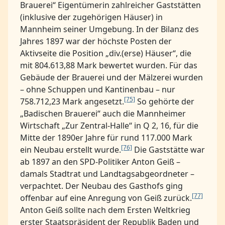
Brauerei“ Eigentümerin zahlreicher Gaststätten
(inklusive der zugehörigen Häuser) in
Mannheim seiner Umgebung. In der Bilanz des
Jahres 1897 war der höchste Posten der
Aktivseite die Position „div.(erse) Häuser“, die
mit 804.613,88 Mark bewertet wurden. Für das
Gebäude der Brauerei und der Mälzerei wurden
– ohne Schuppen und Kantinenbau – nur
[75]
758.712,23 Mark angesetzt.
So gehörte der
„Badischen Brauerei“ auch die Mannheimer
Wirtschaft „Zur Zentral-Halle“ in Q 2, 16, für die
Mitte der 1890er Jahre für rund 117.000 Mark
[76]
ein Neubau erstellt wurde.
Die Gaststätte war
ab 1897 an den SPD-Politiker Anton Geiß –
damals Stadtrat und Landtagsabgeordneter –
verpachtet. Der Neubau des Gasthofs ging
[77]
offenbar auf eine Anregung von Geiß zurück.
Anton Geiß sollte nach dem Ersten Weltkrieg
erster Staatspräsident der Republik Baden und