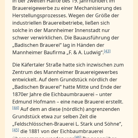
in der zweiten Hälfte des 19. Jahrhundert im
Brauereigewerbe zu einer Mechanisierung des
Herstellungsprozesses. Wegen der Größe der
industriellen Brauereibetriebe, ließen sich
solche in der Mannheimer Innenstadt nur
schwer verwirklichen. Die Bauausführung der
„Badischen Brauerei“ lag in Händen der
[43]
Mannheimer Baufirma „F. & A. Ludwig“.
Die Käfertaler Straße hatte sich inzwischen zum
Zentrum des Mannheimer Brauereigewerbes
entwickelt. Auf dem Grundstück nördlich der
„Badischen Brauerei“ hatte Mitte und Ende der
1870er Jahre die Eichbaumbrauerei – unter
Edmund Hofmann – eine neue Brauerei erstellt.
[44]
Auf dem an diese (nördlich) angrenzenden
Grundstück etwa zur selben Zeit die
„Feldschlösschen-Brauerei L. Stark und Söhne“,
[45]
die 1881 von der Eichbaumbrauerei
[46]